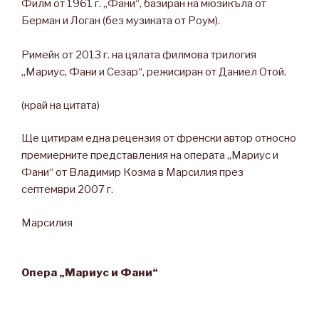
Филм от 1961 г. „Фани“, базиран на мюзикъла от
Берман и Логан (без музиката от Роум).
Римейк от 2013 г. на цялата филмова трилогия
„Мариус, Фани и Сезар“, режисиран от Даниел Отой.
(край на цитата)
Ще цитирам една рецензия от френски автор относно
премиерните представления на операта „Мариус и
Фани“ от Владимир Козма в Марсилия през
септември 2007 г.
Марсилия
Опера „Мариус и Фани“