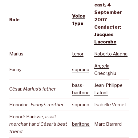
cast, 4
September
Voice
Role
2007
type
Conductor:
Jacques
Lacombe
Marius
tenor
Roberto Alagna
Angela
Fanny
soprano
Gheorghiu
bass-
Jean-Philippe
César,
Marius’s father
baritone
Lafont
Honorine,
Fanny’s mother
soprano
Isabelle Vernet
Honoré Panisse,
a sail
merchant and César’s best
baritone
Marc Barrard
friend