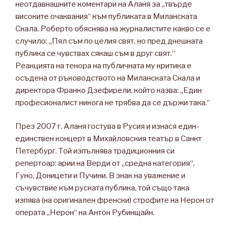
неотдавнашните коментари на Аланя за „твърде
високите очаквания“ към публиката в Миланската
Скала. Роберто обяснява на журналистите какво се е
случило: „Пял съм по целия свят, но пред днешната
публика се чувствах сякаш съм в друг свят.“
Реакцията на тенора на публичната му критика е
осъдена от ръководството на Миланската Скала и
директора Франко Дзефирели, който казва: „Един
професионалист никога не трябва да се държи така.“
През 2007 г. Аланя гостува в Русия и изнася един-
единствен концерт в Михайловския театър в Санкт
Петербург. Той изпълнява традиционния си
репертоар: арии на Верди от „средна категория“,
Гуно, Доницети и Пучини. В знак на уважение и
съчувствие към руската публика, той също така
изпява (на оригинален френски) строфите на Нерон от
операта „Нерон“ на Антон Рубинщайн.