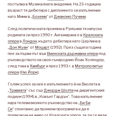
постъпва в Музикалната академия. На 23-годишна
възраст тя дебютира с дипломното си изпълнение
като Мими в „
Бохеми
“ от
Джакомо Пучини
.
След политическата промяна в Румъния тя напуска
родината си през 1990 г. Ангажирана е в
Кралската
опера
в
Лондон
, където дебютира като Церлина в
„
Дон Жуан
“ от
Моцарт
(1992). През същата година
пее за първи път във
Виенската държавна опера
под
ръководството на своя сънародник Йоан Холендер,
след това в
Хамбург
и през 1993 г. в
Метрополитън
опера
(
Ню Йорк
).
Голям успех за нея е изпълнението ѝ на Виолета в
„
Травиата
“ със сър
Джордж Шолти
на диригентския
подиум (1994) в „Ковънт Гардън“. Това изпълнение
кара телевизионното ръководство на „
Би Би
Си
“ спонтанно да промени програмата и да я
превключи на живо от Кралската опера, за да се види