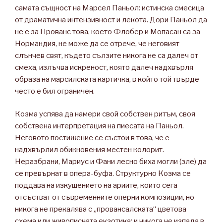
самата същност на Марсел Паньол: истинска смесица
от драматична интензивност и лекота. Дори Паньол да
не е за Прованс това, което Флобер и Мопасан са за
Нормандия, не може да се отрече, че неговият
слънчев свят, където сълзите никога не са далеч от
смеха, излъчва искреност, която далеч надхвърля
образа на марсилската картичка, в който той твърде
често е бил ограничен.
Козма успява да намери свой собствен ритъм, своя
собствена интерпретация на пиесата на Паньол.
Неговото постижение се състои в това, че е
надхвърлил обикновения местен колорит.
Неразбрани, Мариус и Фани лесно биха могли (зле) да
се превърнат в опера-буфа. Структурно Козма се
поддава на изкушението на ариите, които сега
отсъстват от съвременните оперни композиции, но
никога не прекалява с „провансалската“ цветова
схема или живописната екзотика; и никога не изпада в