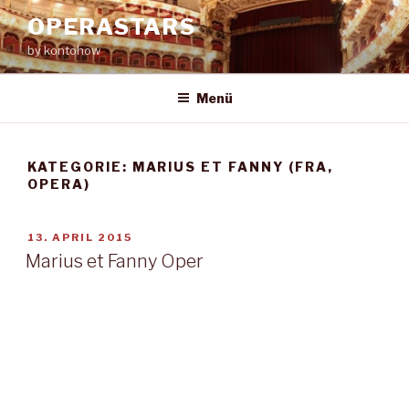
Zum
OPERASTARS
Inhalt
by kontohow
springen
Menü
KATEGORIE:
MARIUS ET FANNY (FRA,
OPERA)
VERÖFFENTLICHT
13. APRIL 2015
AM
Marius et Fanny Oper