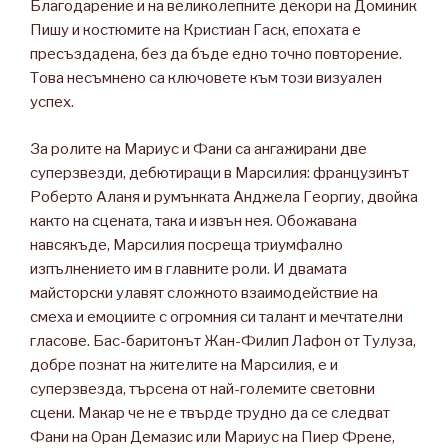
Благодарение и на великолепните декори на Доминик
Пишу и костюмите на Кристиан Гаск, епохата е
пресъздадена, без да бъде едно точно повторение.
Това несъмнено са ключовете към този визуален
успех.
За ролите на Мариус и Фани са ангажирани две
суперзвезди, дебютиращи в Марсилия: французинът
Роберто Аланя и румънката Анджела Георгиу, двойка
както на сцената, така и извън нея. Обожавана
навсякъде, Марсилия посреща триумфално
изпълнението им в главните роли. И двамата
майсторски улавят сложното взаимодействие на
смеха и емоциите с огромния си талант и мечтателни
гласове. Бас-баритонът Жан-Филип Лафон от Тулуза,
добре познат на жителите на Марсилия, е и
суперзвезда, търсена от най-големите световни
сцени. Макар че не е твърде трудно да се следват
Фани на Оран Демазис или Мариус на Пиер Френе,