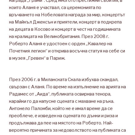
награда „Грами“. Сред многото престижни събития, в
които Аланя е участвал, са церемонията по
връчването на Нобеловата награда за мир, концертът
на Майкъл Джексън и приятели, концерт в подкрепа
на децата в Косово и концерт в чест на годишнината
на кралицата на Великобритания. През 2008 г.
Роберто Аланя е удостоен с орден „Кавалер на
Почетния легион“ и открива восъчна статуя на себе си
в музея „Гревен“ в Париж.
През 2006 г. в Миланската Скала избухва скандал,
свързан с Аланя. По време на изпълнение на арията на
Радамес от „Аида“, публиката освирква тенора,
карайки го да напусне сцената с махване на ръка.
Антонело Паломби, който не е имал време да се
преоблече, е изведен на сцената по дънки и риза и
продължава да пее на мястото на Роберто. Най-
вероятно причината за недоволството на публиката са