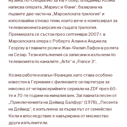
музика, по-специално за Ив Робер, Владимир Козма
написва операта „Мариус и Фани“, базирана на
първите две части на „Марсилската трилогия“ и
използвайки отново теми, които вече е композирал за
телевизионната версия на същата трилогия. ​​
Премиерата се състои през септември 2007 г. в
Марсилската опера с Роберто Аланя и Анджела
Георгиу в главните роли и Жан-Филип Лафон в ролята
на Сезар. Тези изпълнения са записани и излъчени по
телевизията по каналите „Arte“ и „France 3“.
Козма работи и извън Франция, като става особено
известен в Германия с филмовите си партитури за
няколко от четирисерийните сериали на ZDF през 60-
те и 70-те години на миналия век. Заглавната песен от
„Приключенията на Дейвид Балфур“ (1978), „Песента
на Дейвид“, е изпълнена за първи път от семейство
Кели и впоследствие е кавърирана от множество
други изпълнители.