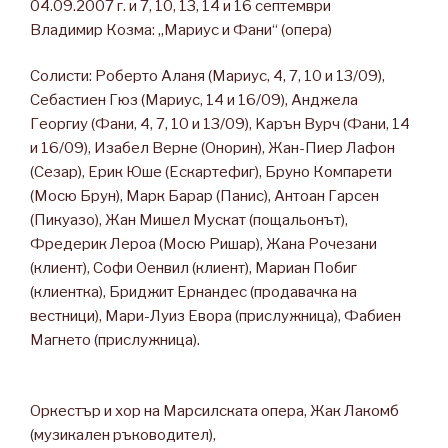
04.09.2007 г. и 7, 10, 13, 14 и 16 септември
Владимир Козма: „Мариус и Фани“ (опера)
Солисти: Роберто Аланя (Мариус, 4, 7, 10 и 13/09),
Себастиен Гюз (Мариус, 14 и 16/09), Анджела
Георгиу (Фани, 4, 7, 10 и 13/09), Kaрън Вурч (Фани, 14
и 16/09), Изабел Верне (Онорин), Жан-Пиер Лафон
(Сезар), Ерик Юше (Ескартефиг), Бруно Компарети
(Мосю Брун), Марк Барар (Панис), Антоан Гарсен
(Пикуазо), Жан Мишел Мускат (пощальонът),
Фредерик Лероа (Мосю Ришар), Жана Рочезани
(клиент), Софи Оенвил (клиент), Мариан Побиг
(клиентка), Бриджит Ернандес (продавачка на
вестници), Мари-Луиз Евора (прислужница), Фабиен
Магнето (прислужница).
Оркестър и хор на Марсилската опера, Жак Лакомб
(музикален ръководител),