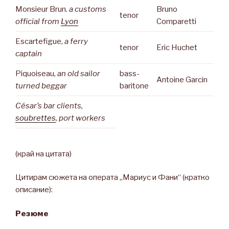
Monsieur Brun.
a customs
Bruno
tenor
official from
Lyon
Comparetti
Escartefigue,
a ferry
tenor
Eric Huchet
captain
Piquoiseau,
an old sailor
bass-
Antoine Garcin
turned beggar
baritone
César’s bar clients,
soubrettes
, port workers
(край на цитата)
Цитирам сюжета на операта „Мариус и Фани“ (кратко
описание):
Резюме