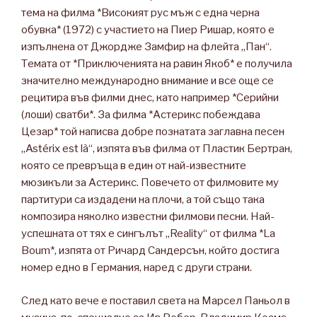
тема на филма *Високият рус мъж с една черна
обувка* (1972) с участието на Пиер Ришар, която е
изпълнена от Джордже Замфир на флейта „Пан“.
Темата от *Приключенията на равин Якоб* е получила
значително международно внимание и все още се
рецитира във филми днес, като например *Серийни
(лоши) сватби*. За филма *Астерикс побеждава
Цезар* той написва добре познатата заглавна песен
„Astérix est là“, изпята във филма от Пластик Бертран,
която се превръща в един от най-известните
мюзикъли за Астерикс. Повечето от филмовите му
партитури са издадени на плочи, а той също така
композира няколко известни филмови песни. Най-
успешната от тях е сингълът „Reality“ от филма *La
Boum*, изпята от Ричард Сандерсън, който достига
номер едно в Германия, наред с други страни.
След като вече е поставил света на Марсел Паньол в