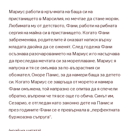
Мариус работи в кръчмата на баща си на
пристанището в Марсилия, но мечтае да стане моряк.
Любимата му от детството, Фани, работи на рибната
сергия на майка си в пристанището. Когато Фани
забременява, родителите ѝ оказват натиск върху
младата двойка да се оженят. След годежа Фани
осъзнава разочарованието на Мариус и го насърчава
да преследва мечтата си за мореплаване. Мариус я
напуска и тя се омъжва за по-възрастния си
обожател, Оноре Панис, за да намери баща за детето
си. Когато Мариус се завръща от морето и намира
Фани омъжена, той напразно се опитва да я спечели
обратно, въпреки че тя все още го обича. Синът им,
Сезарио, е отгледан като законно дете на Панис и
през годините Фани се е превърнала в „перфектната
буржоазна съпруга“.
(край на цитата)