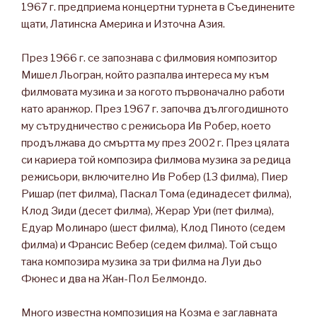
1967 г. предприема концертни турнета в Съединените
щати, Латинска Америка и Източна Азия.
През 1966 г. се запознава с филмовия композитор
Мишел Льогран, който разпалва интереса му към
филмовата музика и за когото първоначално работи
като аранжор. През 1967 г. започва дългогодишното
му сътрудничество с режисьора Ив Робер, което
продължава до смъртта му през 2002 г. През цялата
си кариера той композира филмова музика за редица
режисьори, включително Ив Робер (13 филма), Пиер
Ришар (пет филма), Паскал Тома (единадесет филма),
Клод Зиди (десет филма), Жерар Ури (пет филма),
Едуар Молинаро (шест филма), Клод Пиното (седем
филма) и Франсис Вебер (седем филма). Той също
така композира музика за три филма на Луи дьо
Фюнес и два на Жан-Пол Белмондо.
Много известна композиция на Козма е заглавната