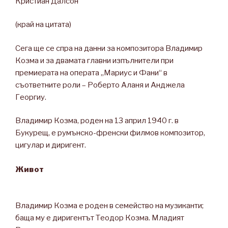
Кристиан Далсон
(край на цитата)
Сега ще се спра на данни за композитора Владимир
Козма и за двамата главни изпълнители при
премиерата на операта „Мариус и Фани“ в
съответните роли – Роберто Аланя и Анджела
Георгиу.
Владимир Козма, роден на 13 април 1940 г. в
Букурещ, е румънско-френски филмов композитор,
цигулар и диригент.
Живот
Владимир Козма е роден в семейство на музиканти;
баща му е диригентът Теодор Козма. Младият