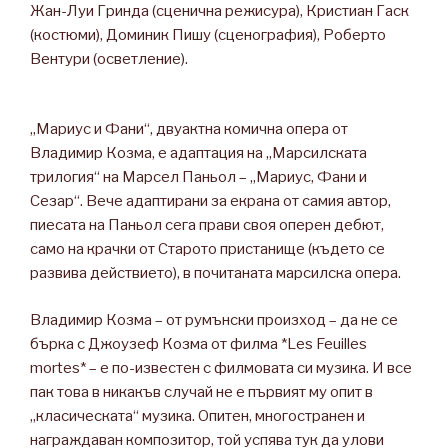
Жан-Луи Гринда (сценична режисура), Кристиан Гаск
(костюми), Доминик Пишу (сценография), Роберто
Вентури (осветление).
„Мариус и Фани“, двуактна комична опера от
Владимир Козма, е адаптация на „Марсилската
трилогия“ на Марсел Паньол – „Мариус, Фани и
Сезар“. Вече адаптирани за екрана от самия автор,
пиесата на Паньол сега прави своя оперен дебют,
само на крачки от Старото пристанище (където се
развива действието), в почитаната марсилска опера.
Владимир Козма – от румънски произход – да не се
бърка с Джоузеф Козма от филма *Les Feuilles
mortes* – е по-известен с филмовата си музика. И все
пак това в никакъв случай не е първият му опит в
„класическата“ музика. Опитен, многостранен и
награждаван композитор, той успява тук да улови