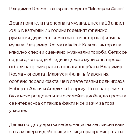
Владимир Козма – автор на операта “Мариус и Фани”
Драги приятели на оперната музика, днес на 13 април
2015 г. навърши 75 години големият френско-
румънски диригент, композитор и автор на филмова
музика Владимир Козма (Vladimir Kosma), автор и на
няколко опери и сценично-музикални творби. Сетих се
веднага, че преди 8 години цялата музикална преса
отбеляза премиерата на новата творба на Владимир
Козма – операта „Мариус и Фани“ в Марсилия,
особено поради факта, че в двете главни роли играха
Роберто Аланя и Анджела Георгиу. По това време те
бяха вече разделени като семейна двойка, но пресата
се интересува от такива факти и се разчу за това
участие.
Давам по-долу кратка информация на английски език
за тази опера и действащите лица при премиерата на