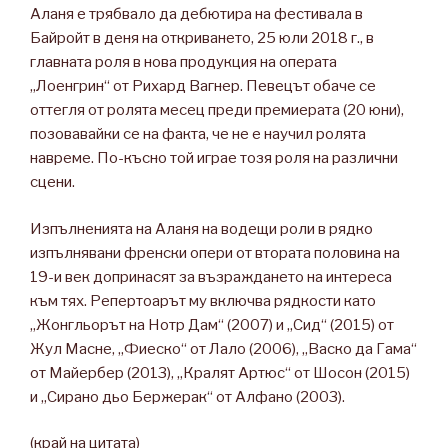
Аланя е трябвало да дебютира на фестивала в
Байройт в деня на откриването, 25 юли 2018 г., в
главната роля в нова продукция на операта
„Лоенгрин“ от Рихард Вагнер. Певецът обаче се
оттегля от ролята месец преди премиерата (20 юни),
позовавайки се на факта, че не е научил ролята
навреме. По-късно той играе тозя роля на различни
сцени.
Изпълненията на Аланя на водещи роли в рядко
изпълнявани френски опери от втората половина на
19-и век допринасят за възраждането на интереса
към тях. Репертоарът му включва рядкости като
„Жонгльорът на Нотр Дам“ (2007) и „Сид“ (2015) от
Жул Масне, „Фиеско“ от Лало (2006), „Васко да Гама“
от Майербер (2013), „Кралят Артюс“ от Шосон (2015)
и „Сирано дьо Бержерак“ от Алфано (2003).
(край на цитата)