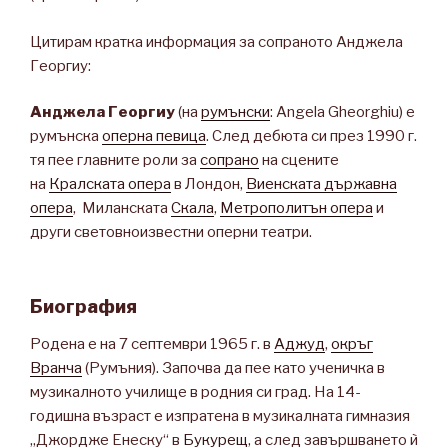
Цитирам кратка информация за сопраното Анджела
Георгиу:
Анджела Георгиу
(на
румънски
: Angela Gheorghiu) е
румънска
оперна певица
. След дебюта си през 1990 г.
тя пее главните роли за
сопрано
на сцените
на
Кралската опера
в Лондон,
Виенската държавна
опера
, Миланската
Скала
,
Метрополитън опера
и
други световноизвестни оперни театри.
Биография
Родена е на 7 септември 1965 г. в
Аджуд
,
окръг
Вранча
(Румъния). Започва да пее като ученичка в
музикалното училище в родния си град. На 14-
годишна възраст е изпратена в музикалната гимназия
„Джордже Енеску“ в
Букурещ
, а след завършването ѝ