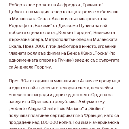
Роберто пее ролята на Алфредо в „Травиата“.
Дебютът на младия тенор в същата роля е отбелязан
в Миланската Скала. Аланя изпълнява ролята на
Родолфо в „Бохеми“ от Джакомо Пучини на най-
добрите сцени в света: „Ковънт Гардън“, Виенската
държавна опера, Метрополитън опера и Миланската
Скала. През 2001 г. той дебютира в киното, играейки
главната роля във филма на Беноа Жако „Тоска“ (по
едноименната опера на Пучини) заедно със съпругата
си Анджела Георгиу.
През 90-те години на миналия век Аланя се превръща
в един от най-търсените тенори в света, печелейки
множество награди и дори е удостоен с Ордена за
заслуги на Френската република. Албумите му
„Roberto Alagna Chante Luis Mariano“ и „Sicilien“
получават платинен сертификат във Франция, като са
продадени над 100 000 копия. Той има и американска