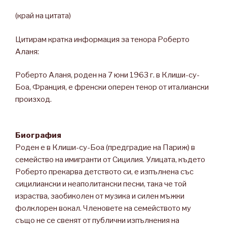
(край на цитата)
Цитирам кратка информация за тенора Роберто
Аланя:
Роберто Аланя, роден на 7 юни 1963 г. в Клиши-су-
Боа, Франция, е френски оперен тенор от италиански
произход.
Биография
Роден е в Клиши-су-Боа (предградие на Париж) в
семейство на имигранти от Сицилия. Улицата, където
Роберто прекарва детството си, е изпълнена със
сицилиански и неаполитански песни, така че той
израства, заобиколен от музика и силен мъжки
фолклорен вокал. Членовете на семейството му
също не се свенят от публични изпълнения на