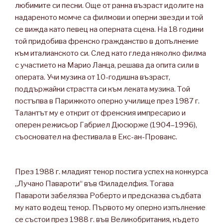
любимите си песни. Още от ранна възраст идолите на
надареното момче са филмови и оперни звезди и той
се вижда като певец на оперната сцена. На 18 години
той придобива френско гражданство в допълнение
към италианското си. След като гледа няколко филма
с участието на Марио Ланца, решава да опита сили в
операта. Учи музика от 10-годишна възраст,
поддържайки страстта си към леката музика. Той
постъпва в Парижкото оперно училище през 1987 г.
Талантът му е открит от френския импресарио и
оперен режисьор Габриел Дюсюрже (1904–1996),
съосновател на фестивала в Екс-ан-Прованс.
През 1988 г. младият тенор постига успех на конкурса
„Лучано Павароти“ във Филаделфия. Тогава
Павароти забелязва Роберто и предсказва съдбата
му като водещ тенор. Първото му оперно изпълнение
се състои през 1988 г. във Великобритания, където