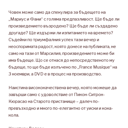
Човек може само да спекулира за бъдещето на
„Мариус и Фани“ с голяма предпазливост. Ще бъде ли
произведението възродено? Ще бъде ли създадено
другаде? Ще издържи ли изпитанието на времето?
Съдейки по триумфалния успех тази вечер и
неоспоримата радост, която донесе на публиката, не
само на тази от Марсилия, произведението може би
има бъдеще. Що се отнася до непосредственото му
бъдеще, то ще бъде излъчено по „France Musique“ на
3 ноември, а DVD е в процес на производство.
Наистина висококачествена вечер, която можеше да
завърши само с удоволствие от Пикон-Ситрон-
Кюрасао на Старото пристанище – далеч по-
превъзходно и много по-елегантно от уиски и кока-
кола.