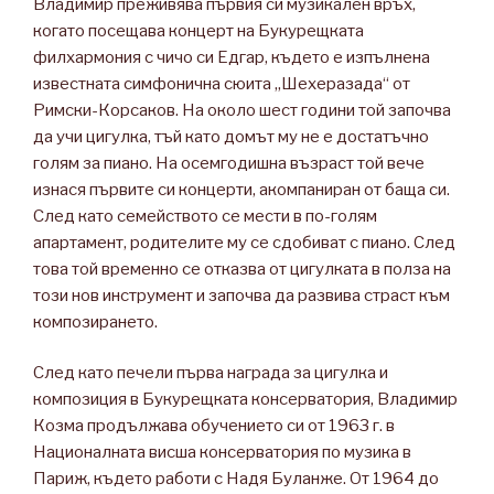
Владимир преживява първия си музикален връх,
когато посещава концерт на Букурещката
филхармония с чичо си Едгар, където е изпълнена
известната симфонична сюита „Шехеразада“ от
Римски-Корсаков. На около шест години той започва
да учи цигулка, тъй като домът му не е достатъчно
голям за пиано. На осемгодишна възраст той вече
изнася първите си концерти, акомпаниран от баща си.
След като семейството се мести в по-голям
апартамент, родителите му се сдобиват с пиано. След
това той временно се отказва от цигулката в полза на
този нов инструмент и започва да развива страст към
композирането.
След като печели първа награда за цигулка и
композиция в Букурещката консерватория, Владимир
Козма продължава обучението си от 1963 г. в
Националната висша консерватория по музика в
Париж, където работи с Надя Буланже. От 1964 до