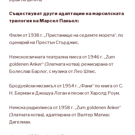
Съществуват други адаптации на марсилската
трилогия на
Марсел
Паньол:
Филм от 1938 г. „Пристанище на седемте морета“, по
сценарий на Престън Стърджис.
Немскоезичната театрална пиеса от 1946 г. „Zum
goldenen Anker“ (Златната котва), режисирана от
Болеслав Барлог, с музика от Лео Шпис.
Бродуейски мюзикъл от 1954 г. „Фани“ по книга от С.
Н. Берман и Джошуа Логан и песни от Харолд Роум.
Немска радиопиеса от 1958 г. „Zum goldenen Anker“
(Златната котва), адаптирана от Валтер Матиас
Дигелман.