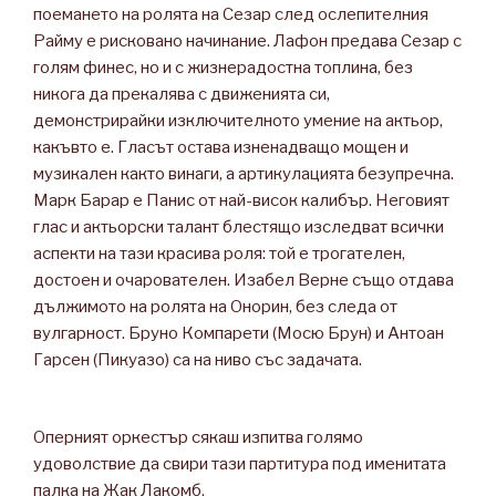
поемането на ролята на Сезар след ослепителния
Райму е рисковано начинание. Лафон предава Сезар с
голям финес, но и с жизнерадостна топлина, без
никога да прекалява с движенията си,
демонстрирайки изключителното умение на актьор,
какъвто е. Гласът остава изненадващо мощен и
музикален както винаги, а артикулацията безупречна.
Марк Барар е Панис от най-висок калибър. Неговият
глас и актьорски талант блестящо изследват всички
аспекти на тази красива роля: той е трогателен,
достоен и очарователен. Изабел Верне също отдава
дължимото на ролята на Онорин, без следа от
вулгарност. Бруно Компарети (Мосю Брун) и Антоан
Гарсен (Пикуазо) са на ниво със задачата.
Оперният оркестър сякаш изпитва голямо
удоволствие да свири тази партитура под именитата
палка на Жак Лакомб.