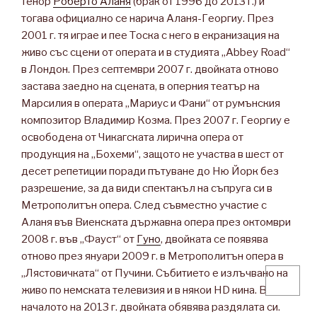
тенор
Роберто Аланя
(брак от 1996 до 2013 г.) и
тогава официално се нарича Аланя-Георгиу. През
2001 г. тя играе и пее Тоска с него в екранизация на
живо със сцени от операта и в студията „Abbey Road“
в Лондон. През септември 2007 г. двойката отново
застава заедно на сцената, в оперния театър на
Марсилия в операта „Мариус и Фани“ от румънския
композитор Владимир Козма. През 2007 г. Георгиу е
освободена от Чикагската лирична опера от
продукция на „Бохеми“, защото не участва в шест от
десет репетиции поради пътуване до Ню Йорк без
разрешение, за да види спектакъл на съпруга си в
Метрополитън опера. След съвместно участие с
Аланя във Виенската държавна опера през октомври
2008 г. във „Фауст“ от
Гуно
, двойката се появява
отново през януари 2009 г. в Метрополитън опера в
„Лястовичката“ от Пучини. Събитието е излъчвано на
живо по немската телевизия и в някои HD кина. В
началото на 2013 г. двойката обявява раздялата си.