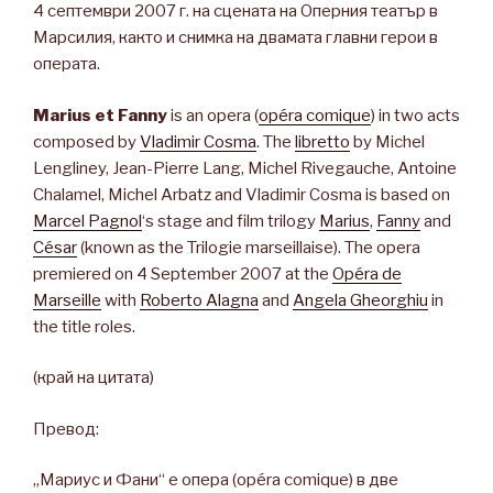
4 септември 2007 г. на сцената на Оперния театър в
Марсилия, както и снимка на двамата главни герои в
операта.
Marius et Fanny
is an opera (
opéra comique
) in two acts
composed by
Vladimir Cosma
. The
libretto
by Michel
Lengliney, Jean-Pierre Lang, Michel Rivegauche, Antoine
Chalamel, Michel Arbatz and Vladimir Cosma is based on
Marcel Pagnol
‘s stage and film trilogy
Marius
,
Fanny
and
César
(known as the Trilogie marseillaise). The opera
premiered on 4 September 2007 at the
Opéra de
Marseille
with
Roberto Alagna
and
Angela Gheorghiu
in
the title roles.
(край на цитата)
Превод:
„Мариус и Фани“ е опера (opéra comique) в две