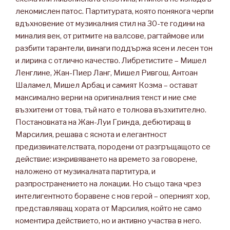
лекомислен патос. Партитурата, която понякога черпи
вдъхновение от музикалния стил на 30-те години на
миналия век, от ритмите на валсове, рагтаймове или
разбити тарантели, винаги поддържа ясен и лесен тон
и лирика с отлично качество. Либретистите – Мишел
Ленглине, Жан-Пиер Ланг, Мишел Ривгош, Антоан
Шаламел, Мишел Арбац и самият Козма – остават
максимално верни на оригиналния текст и ние сме
възхитени от това, тъй като е толкова възхитително.
Постановката на Жан-Луи Гринда, дебютиращ в
Марсилия, решава с яснота и елегантност
предизвикателствата, породени от разгръщащото се
действие: изкривяването на времето за говорене,
наложено от музикалната партитура, и
разпространението на локации. Но също така чрез
интелигентното боравене с нов герой – оперният хор,
представляващ хората от Марсилия, който не само
коментира действието, но и активно участва в него.