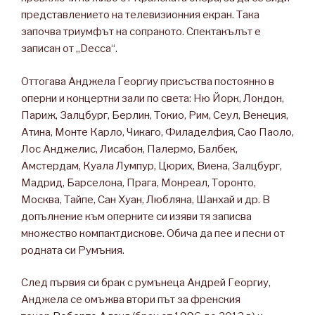
представлението на телевизионния екран. Така
започва триумфът на сопраното. Спектакълът е
записан от „Decca“.
Оттогава Анджела Георгиу присъства постоянно в
оперни и концертни зали по света: Ню Йорк, Лондон,
Париж, Залцбург, Берлин, Токио, Рим, Сеул, Венеция,
Атина, Монте Карло, Чикаго, Филаделфия, Сао Паоло,
Лос Анджелис, Лисабон, Палермо, Балбек,
Амстердам, Куала Лумпур, Цюрих, Виена, Залцбург,
Мадрид, Барселона, Прага, Монреал, Торонто,
Москва, Тайпе, Сан Хуан, Любляна, Шанхай и др. В
допълнение към оперните си изяви тя записва
множество компактдискове. Обича да пее и песни от
родната си Румъния.
След първия си брак с румънеца Андрей Георгиу,
Анджела се омъжва втори път за френския