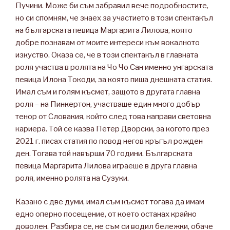
Пучини. Може би съм забравил вече подробностите,
но си спомням, че знаех за участието в този спектакъл
на българската певица Маргарита Лилова, която
добре познавам от моите интереси към вокалното
изкуство. Оказа се, че в този спектакъл в главната
роля участва в ролята на Чо Чо Сан именно унгарската
певица Илона Токоди, за която пиша днешната статия.
Имал съм и голям късмет, защото в другата главна
роля – на Пинкертон, участваше един много добър
тенор от Словакия, който след това направи световна
кариера. Той се казва Петер Дворски, за когото през
2021 г. писах статия по повод негов кръгъл рожден
ден. Тогава той навърши 70 години. Българската
певица Маргарита Лилова играеше в друга главна
роля, именно ролята на Сузуки.
Казано с две думи, имал съм късмет тогава да имам
едно оперно посещение, от което останах крайно
доволен. Разбира се, не съм си водил бележки, обаче