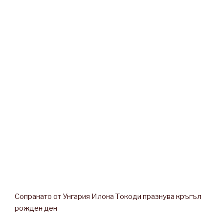
Сопранато от Унгария Илона Токоди празнува кръгъл
рожден ден