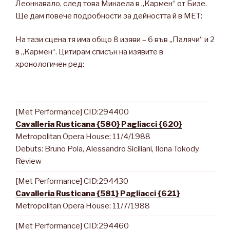
Леонкавало, след това Микаела в „Кармен“ от Бизе.
Ще дам повече подробности за дейността й в МЕТ:
На тази сцена тя има общо 8 изяви – 6 във „Палячи“ и 2
в „Кармен“. Цитирам списък на изявите в
хронологичен ред:
[Met Performance] CID:294400
Cavalleria Rusticana {580} Pagliacci {620}
Metropolitan Opera House; 11/4/1988
Debuts: Bruno Pola, Alessandro Siciliani, Ilona Tokody
Review
[Met Performance] CID:294430
Cavalleria Rusticana {581} Pagliacci {621}
Metropolitan Opera House; 11/7/1988
[Met Performance] CID:294460