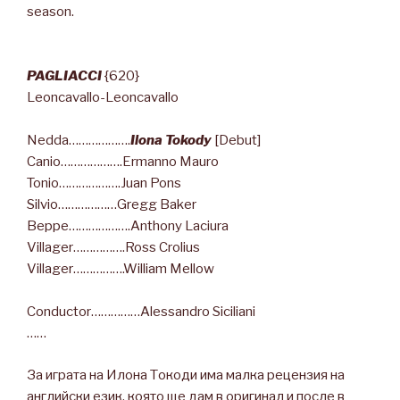
season.
PAGLIACCI
{620}
Leoncavallo-Leoncavallo
Nedda……………….
Ilona Tokody
[Debut]
Canio……………….Ermanno Mauro
Tonio……………….Juan Pons
Silvio………………Gregg Baker
Beppe……………….Anthony Laciura
Villager…………….Ross Crolius
Villager…………….William Mellow
Conductor……………Alessandro Siciliani
……
За играта на Илона Токоди има малка рецензия на
английски език, която ще дам в оригинал и после в