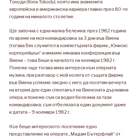
Токоди (Ilona Tokody), която има знаменита
европейска и американска кариера главно през 80-те
години на миналото столетие.
Ще започна с една малка бележка: през 1982 година
по време на моя командировка за 3 дни във Виена
(тогава бях служител в компютърната фирма „Юнисис
корпорейшън“ и имахме някаква конференция във
Виена – това беше в началото на ноември 1982 г.
Понеже още тогава имах интереси към оперната
музика, при разговор с мой колега от същата фирма
във Виена успяхме заедно с него да посетим вечерта
на втория ден един спектакъл на Виенската държавна
опера, и понеже съм си водил бележки за тази
командировка, съм отбелязал в един документ даже
и датата – 9 ноември 1982 г.
Кое беше интересното: посетихме едно
представление на операта „Мадам Бътерфлай“ от