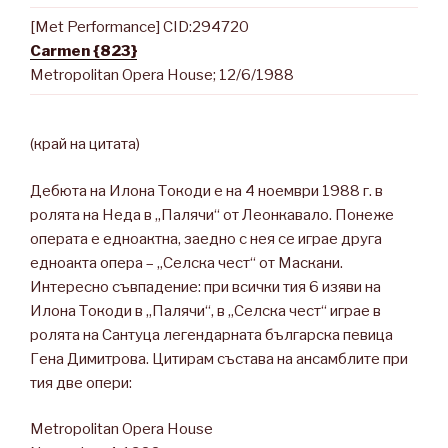
[Met Performance] CID:294720
Carmen {823}
Metropolitan Opera House; 12/6/1988
(край на цитата)
Дебюта на Илона Токоди е на 4 ноември 1988 г. в
ролята на Неда в „Палячи“ от Леонкавало. Понеже
операта е едноактна, заедно с нея се играе друга
едноакта опера – „Селска чест“ от Маскани.
Интересно съвпадение: при всички тия 6 изяви на
Илона Токоди в „Палячи“, в „Селска чест“ играе в
ролята на Сантуца легендарната българска певица
Гена Димитрова. Цитирам състава на ансамблите при
тия две опери:
Metropolitan Opera House