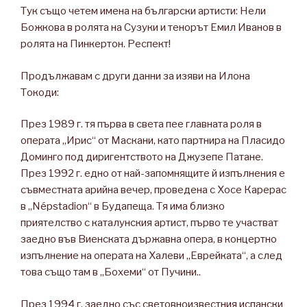
Тук също четем имена на български артисти: Нели
Божкова в ролята на Сузуки и тенорът Емил Иванов в
ролята на Пинкертон. Респект!
Продължавам с други данни за изяви на Илона
Токоди:
През 1989 г. тя първа в света пее главната роля в
операта „Ирис“ от Маскани, като партнира на Пласидо
Доминго под диригентството на Джузепе Патане.
През 1992 г. едно от най-запомнящите й изпълнения е
съвместната арийна вечер, проведена с Хосе Карерас
в „Népstadion“ в Будапеща. Тя има близко
приятелство с каталунския артист, първо те участват
заедно във Виенската държавна опера, в концертно
изпълнение на операта на Халеви „Еврейката“, а след
това също там в „Бохеми“ от Пучини..
През 1994 г. заедно със световноизвестния испански