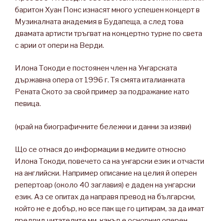
баритон Хуан Понс изнасят много успешен концерт в
Музикалната академия в Будапеща, а след това
двамата артисти тръгват на концертно турне по света
с арии от опери на Верди.
Илона Токоди е постоянен член на Унгарската
държавна опера от 1996 г. Тя смята италианката
Рената Ското за свой пример за подражание като
певица.
(край на биографичните бележки и данни за изяви)
Що се отнася до информации в медиите относно
Илона Токоди, повечето са на унгарски език и отчасти
на английски. Например описание на целия й оперен
репертоар (около 40 заглавия) е даден на унгарски
език. Аз се опитах да направя превод на български,
който не е добър, но все пак ще го цитирам, за да имат
предвид читателите ми, какъв е основния оперен