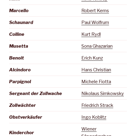
Marcello
Robert Kerns
Schaunard
Paul Wolfrum
Colline
Kurt Rydl
Musetta
Sona Ghazarian
Benoit
Erich Kunz
Alcindoro
Hans Christian
Parpignol
Michele Fiotta
Sergeant der Zollwache
Nikolaus Simkowsky
Zollwächter
Friedrich Strack
Obstverkäufer
Ingo Koblitz
Wiener
Kinderchor