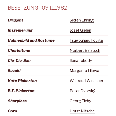
BESETZUNG | 09.11.1982
Dirigent
Sixten Ehrling
Inszenierung
Josef Gielen
Bühnenbild und Kostüme
Tsugouharu Foujita
Chorleitung
Norbert Balatsch
Cio-Cio-San
Ilona Tokody
Suzuki
Margarita Lilowa
Kate Pinkerton
Waltraud Winsauer
B.F. Pinkerton
Peter Dvorský
Sharpless
Georg Tichy
Goro
Horst Nitsche