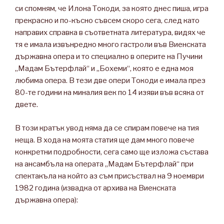
си спомням, че Илона Токоди, за която днес пиша, игра
прекрасно и по-късно съвсем скоро сега, след като
направих справка в съответната литература, видях че
тя е имала извънредно много гастроли във Виенската
държавна опера и то специално в оперите на Пучини
„Мадам Бътерфлай“ и „Бохеми“, която е една моя
любима опера. В тези две опери Токоди е имала през
80-те години на миналия век по 14 изяви във всяка от
двете.
В този кратък увод няма да се спирам повече на тия
неща. В хода на моята статия ще дам много повече
конкретни подробности, сега само ще изложа състава
на ансамбъла на операта „Мадам Бътерфлай“ при
спектакъла на който аз съм присъствал на 9 ноември
1982 година (извадка от архива на Виенската
държавна опера):