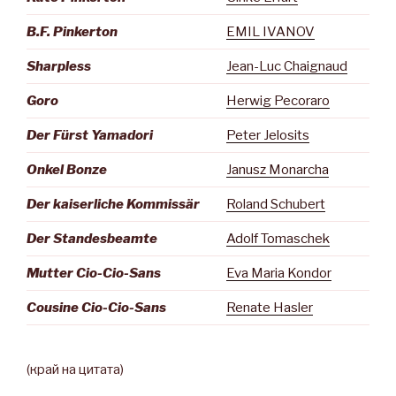
B.F. Pinkerton
EMIL IVANOV
Sharpless
Jean-Luc Chaignaud
Goro
Herwig Pecoraro
Der Fürst Yamadori
Peter Jelosits
Onkel Bonze
Janusz Monarcha
Der kaiserliche Kommissär
Roland Schubert
Der Standesbeamte
Adolf Tomaschek
Mutter Cio-Cio-Sans
Eva Maria Kondor
Cousine Cio-Cio-Sans
Renate Hasler
(край на цитата)