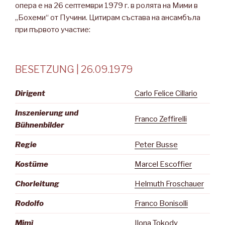
опера е на 26 септември 1979 г. в ролята на Мими в
„Бохеми“ от Пучини. Цитирам състава на ансамбъла
при първото участие:
BESETZUNG | 26.09.1979
Dirigent
Carlo Felice Cillario
Inszenierung und
Franco Zeffirelli
Bühnenbilder
Regie
Peter Busse
Kostüme
Marcel Escoffier
Chorleitung
Helmuth Froschauer
Rodolfo
Franco Bonisolli
Mimì
Ilona Tokody