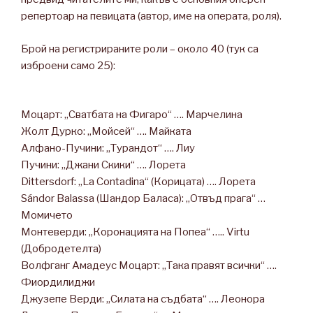
репертоар на певицата (автор, име на операта, роля).
Брой на регистрираните роли – около 40 (тук са
изброени само 25):
Моцарт: „Сватбата на Фигаро“ …. Марчелина
Жолт Дурко: „Мойсей“ …. Mайката
Алфано-Пучини: „Турандот“ …. Лиу
Пучини: „Джани Скики“ …. Лорета
Dittersdorf: „La Contadina“ (Корицата) …. Лорета
Sándor Balassa (Шандор Баласа): „Отвъд прага“ …
Момичето
Монтеверди: „Коронацията на Попеа“ ….. Virtu
(Добродетелта)
Волфганг Амадеус Моцарт: „Така правят всички“ ….
Фиордилиджи
Джузепе Верди: „Силата на съдбата“ …. Леонора