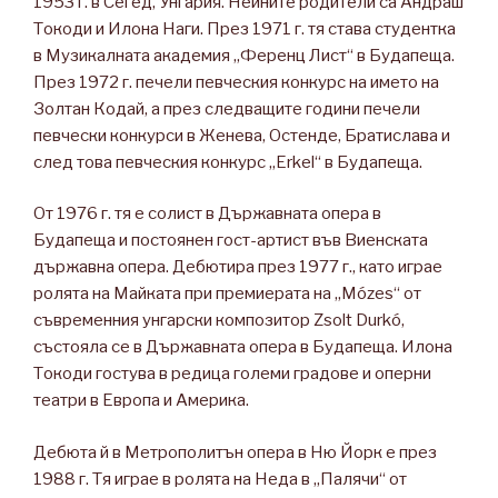
1953 г. в Сегед, Унгария. Нейните родители са Андраш
Токоди и Илона Наги. През 1971 г. тя става студентка
в Музикалната академия „Ференц Лист“ в Будапеща.
През 1972 г. печели певческия конкурс на името на
Золтан Кодай, а през следващите години печели
певчески конкурси в Женева, Остенде, Братислава и
след това певческия конкурс „Erkel“ в Будапеща.
От 1976 г. тя е солист в Държавната опера в
Будапеща и постоянен гост-артист във Виенската
държавна опера. Дебютира през 1977 г., като играе
ролята на Майката при премиерата на „Mózes“ от
съвременния унгарски композитор Zsolt Durkó,
състояла се в Държавната опера в Будапеща. Илона
Токоди гостува в редица големи градове и оперни
театри в Европа и Америка.
Дебюта й в Метрополитън опера в Ню Йорк е през
1988 г. Тя играе в ролята на Неда в „Палячи“ от