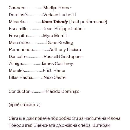
Carmen………………Marilyn Horne
Don José…………….Veriano Luchetti
Micaela……………..
Ilona Tokody
[Last performance]
Escamillo……………Jean-Philippe Lafont
Frasquita……………Myra Merritt
Mercédès…………….Diane Kesling
Remendado……………Anthony Laciura
Dancaïre…………….Russell Christopher
Zuniga………………James Courtney
Moralès……………..Erich Parce
Lillas Pastia………..Nico Castel
Conductor……………Plácido Domingo
(край на цитата)
Сега ще дам повече подробности за изявите на Илона
Токоди във Виенската държавна опера. Цитирам