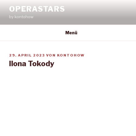
Zum
OPERASTARS
Inhalt
by kontohow
springen
Menü
VERÖFFENTLICHT
29. APRIL 2023
VON
KONTOHOW
AM
Ilona Tokody