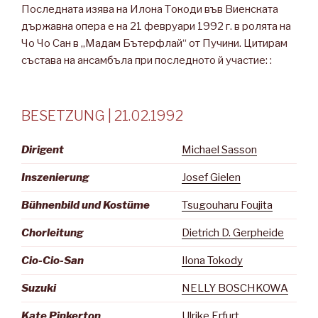
Последната изява на Илона Токоди във Виенската
държавна опера е на 21 февруари 1992 г. в ролята на
Чо Чо Сан в „Мадам Бътерфлай“ от Пучини. Цитирам
състава на ансамбъла при последното й участие: :
BESETZUNG | 21.02.1992
Dirigent
Michael Sasson
Inszenierung
Josef Gielen
Bühnenbild und Kostüme
Tsugouharu Foujita
Chorleitung
Dietrich D. Gerpheide
Cio-Cio-San
Ilona Tokody
Suzuki
NELLY BOSCHKOWA
Kate Pinkerton
Ulrike Erfurt