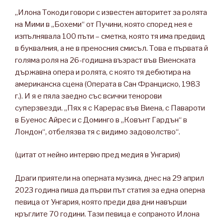
„Илона Токоди говори с известен авторитет за ролята
на Мими в „Бохеми“ от Пучини, която според нея е
изпълнявала 100 пъти – сметка, която тя има предвид
в буквалния, а не в преносния смисъл. Това е първата й
голяма роля на 26-годишна възраст във Виенската
държавна опера и ролята, с която тя дебютира на
американска сцена (Операта в Сан Франциско, 1983
г.). И я е пяла заедно със всички тенорови
суперзвезди. „Пях я с Карерас във Виена, с Павароти
в Буенос Айрес и с Доминго в „Ковънт Гардън“ в
Лондон“, отбелязва тя с видимо задоволство“.
(цитат от нейно интервю пред медия в Унгария)
Драги приятели на оперната музика, днес на 29 април
2023 година пиша да първи път статия за една оперна
певица от Унгария, която преди два дни навърши
кръглите 70 години. Тази певица е сопраното Илона