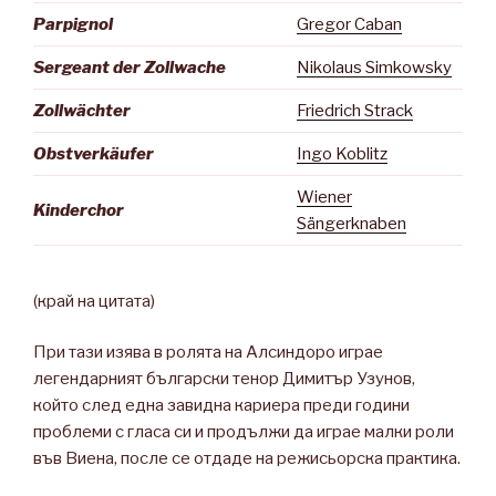
Parpignol
Gregor Caban
Sergeant der Zollwache
Nikolaus Simkowsky
Zollwächter
Friedrich Strack
Obstverkäufer
Ingo Koblitz
Wiener
Kinderchor
Sängerknaben
(край на цитата)
При тази изява в ролята на Алсиндоро играе
легендарният български тенор Димитър Узунов,
който след една завидна кариера преди години
проблеми с гласа си и продължи да играе малки роли
във Виена, после се отдаде на режисьорска практика.