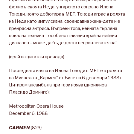
фолио в своята Неда, унгарското сопрано Илона
Токоди, която дебютира в MЕТ. Токоди играе в ролята
на Неда като импулсивна, своенравна жена-дете и е
прекрасна актриса. Въпреки това, нейната гърлена
вокална техника – особено в низкия край на нейния
диапазон – може да бъде доста непривлекателна“.
(край на цитата и превода)
Последната изява на Илона Токоди в МЕТ е в ролята
на Микаела в „Кармен“ от Бизе на 6 декември 1988 г.
Цитирам ансамбъла при тази изява (дирижира
Пласидо Доминго):
Metropolitan Opera House
December 6, 1988
CARMEN
{823}