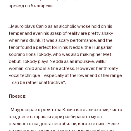
превод на български:
„
Mauro plays Canio as an alcoholic whose hold on his
temper and even his grasp of reality are pretty shaky
when he’s drunk. It was a scary performance, and the
tenor found a perfect foil in his Nedda, the Hungarian
soprano Ilona Tokody, who was also making her Met
debut. Tokody plays Nedda as an impulsive, willful
woman-child and is a fine actress. However, her throaty
vocal technique – especially at the lower end of her range
– can be rather unattractive“.
Превод:
„Мауро играе в ролята на Канио като алкохолик, чието
владеене на нрава и дори разбирането му за
реалността са доста нестабилни, когато е пиян. Беше
страшно изпълнение и тенорът намери перфектно