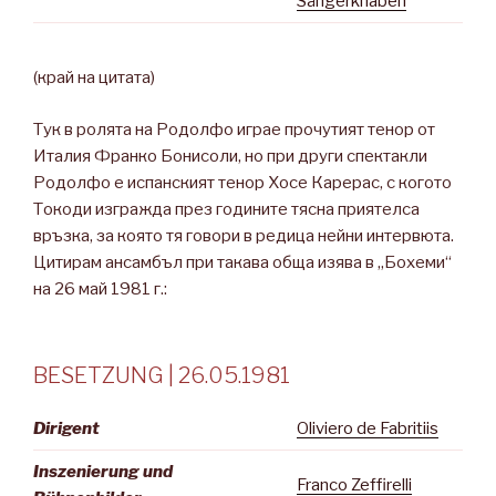
Sängerknaben
(край на цитата)
Тук в ролята на Родолфо играе прочутият тенор от
Италия Франко Бонисоли, но при други спектакли
Родолфо е испанският тенор Хосе Карерас, с когото
Токоди изгражда през годините тясна приятелса
връзка, за която тя говори в редица нейни интервюта.
Цитирам ансамбъл при такава обща изява в „Бохеми“
на 26 май 1981 г.:
BESETZUNG | 26.05.1981
Dirigent
Oliviero de Fabritiis
Inszenierung und
Franco Zeffirelli