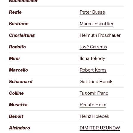
Bühnenbilder
Regie
Peter Busse
Kostüme
Marcel Escoffier
Chorleitung
Helmuth Froschauer
Rodolfo
José Carreras
Mimì
Ilona Tokody
Marcello
Robert Kerns
Schaunard
Gottfried Hornik
Colline
Tugomir Franc
Musetta
Renate Holm
Benoit
Heinz Holecek
Alcindoro
DIMITER UZUNOW