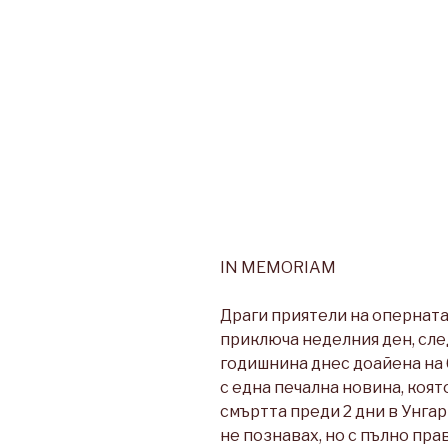
IN MEMORIAM
Драги приятели на оперната 
приключа неделния ден, сле
годишнина днес доайена на
с една печална новина, коят
смъртта преди 2 дни в Унгар
не познавах, но с пълно пра