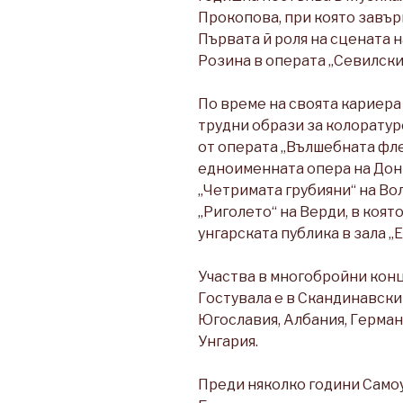
Прокопова, при която завър
Първата й роля на сцената 
Розина в операта „Севилски
По време на своята кариер
трудни образи за колоратур
от операта „Вълшебната фле
едноименната опера на Дон
„Четримата грубияни“ на В
„Риголето“ на Верди, в коят
унгарската публика в зала „Е
Участва в многобройни конц
Гостувала е в Скандинавскит
Югославия, Албания, Германи
Унгария.
Преди няколко години Самоу