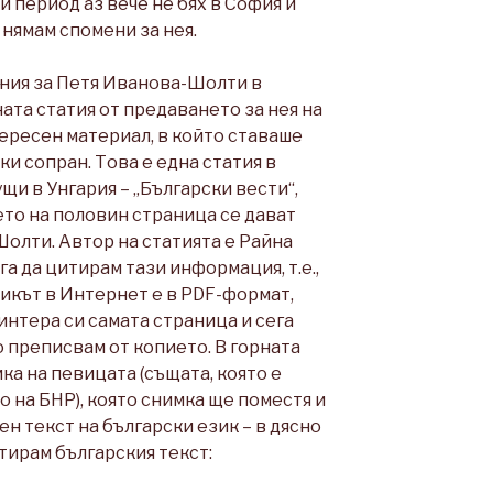
 период аз вече не бях в София и
 нямам спомени за нея.
ения за Петя Иванова-Шолти в
ата статия от предаването за нея на
ересен материал, в който ставаше
и сопран. Това е една статия в
щи в Унгария – „Български вести“,
дето на половин страница се дават
олти. Автор на статията е Райна
а да цитирам тази информация, т.е.,
никът в Интернет е в PDF-формат,
интера си самата страница и сега
о преписвам от копието. В горната
ка на певицата (същата, която е
о на БНР), която снимка ще поместя и
ден текст на български език – в дясно
тирам българския текст: