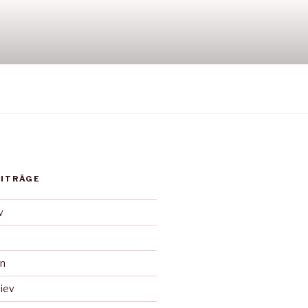
EITRÄGE
v
an
iev