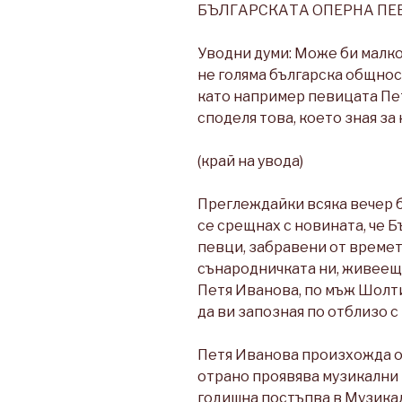
БЪЛГАРСКАТА ОПЕРНА ПЕ
Уводни думи: Може би малко 
не голяма българска общнос
като например певицата Пет
споделя това, което зная за
(край на увода)
Преглеждайки всяка вечер 
се срещнах с новината, че 
певци, забравени от времет
сънародничката ни, живееща
Петя Иванова, по мъж Шолти
да ви запозная по отблизо с
Петя Иванова произхожда о
отрано проявява музикални 
годишна постъпва в Музикал