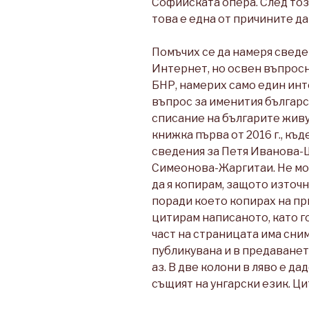
Софийската опера. След този
това е една от причините да
Помъчих се да намеря свед
Интернет, но освен въпросн
БНР, намерих само един инт
въпрос за именития българск
списание на българите живу
книжка първа от 2016 г., къ
сведения за Петя Иванова-Ш
Симеонова-Жаргитаи. Не мог
да я копирам, защото източ
поради което копирах на пр
цитирам написаното, като г
част на страницата има сним
публикувана и в предаванет
аз. В две колони в ляво е да
същият на унгарски език. Ци