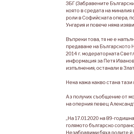
ЗБГ (Забравените Български
която в средата на миналия 
роли в Софийската опера, п
Унгария и повече няма изяви
Въпреки това, тя не е напъл
предаване на Българското 
2014 г. модераторката Све
информация за Петя Иванов
изпълнения, останали в Зла
Нека кажа какво стана тази 
Аз получих съобщение от м
на оперния певец Александъ
„На 17.01.2020 на 89-годишн
голямото българско сопрано
Незабравими бяха ролите ѝ 