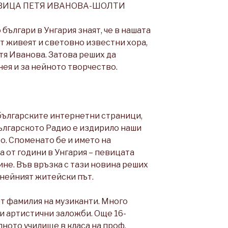
ВИЦА ПЕТЯ ИВАНОВА-ШОЛТИ
българи в Унгария знаят, че в нашата
т живеят и световно известни хора,
я Иванова. Затова реших да
 нея и за нейното творчество.
българските интернетни страници,
Българското Радио е издирило наши
о. Споменато бе и името на
 от години в Унгария – певицата
не. Във връзка с тази новина реших
 нейният житейски път.
т фамилия на музиканти. Много
и артистични заложби. Още 16-
ното училище в класа на проф.