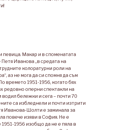
и!
зи певица. Макар и в споменатата
е Петя Иванова „в средата на
трудните колоратурни роли на
“, аз не мога да си спомня да съм
По времето 1951-1956, когато бях
ах редовно оперни спектакли на
 водил бележки и сега – почти 70
ените са избледнели и почти изтрити
тя Иванова-Шолти е заминала за
ала повече изяви в София. Не е
 1951-1956 изобщо да не е пяла в