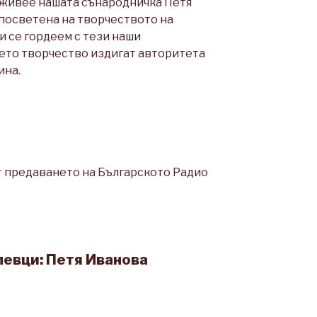
 живее нашата сънародничка Петя
посветена на творчеството на
и се гордеем с тези наши
оето творчество издигат авторитета
ина.
т предаването на Българското Радио
певци: Петя Иванова