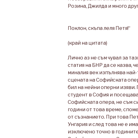
Розина, Джилда и много друг
Поклон, скъпа леля Петя!“
(край на цитата)
Лично аз не съм чувал за та
статия на БНР да се казва, ч
миналия век изпълнява най-
сцената на Софийската опера
бил на нейни оперни изяви. 
студент в София и посещав
Софийската опера, не съм си
години от това време, спом
от съзнанието. При това Пе
Унгария и след това не е им
изключено точно в годините