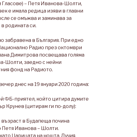
 Гласове) – Петя Иванова-Шолти,
век е имала редица изяви в главни
осле се омъжва и заминава за
 в родината си.
но забравена в България. При едно
Национално Радио през октомври
тлана Димитрова посвещава голяма
а-Шолти, заедно с нейни
тния фонд на Радиото.
вечер днес на 19 януари 2020 година:
ой ФБ-приятел, който цитира думите
р Крунев (цитирам ги по-долу):
а възраст в Будапеща почина
 Петя Иванова – Шолти.
като Царицата на нощта, Лучия,