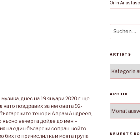
Orlin Anastas
Suche
nach:
ARTISTS
Artists
ARCHIV
музика, днес на 19 януари 2020 г. ще
д като поздравих за неговата 92-
Archiv
 българските тенори Аврам Андреев,
о късно вечерта дойде до мен –
ия на един бъларски сопран, който
NEUESTE K
во бих го причислил към моята група