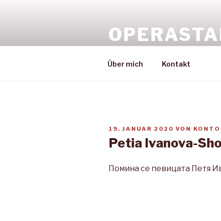
Zum
Inhalt
OPERASTA
springen
by kontohow
Über mich
Kontakt
VERÖFFENTLICHT
19. JANUAR 2020
VON
KONT
AM
Petia Ivanova-Sho
Помина се певицата Петя 