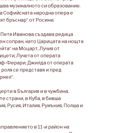
шва музикалното си образование.
на Софийската народна опера е
ят бръснар“ от Росини.
а Петя Иванова създава редица
ен сопран, като Царицата на нощта
йта“ на Моцарт, Лучия от
ицети, Лучета от операта
олф-Ферари, Джилда от операта
о роля се представя и пред
ркел“.
ерти в България и в чужбина.
е страни, в Куба, в бивша
я, Русия, Италия, Румъния, Полша и
правлението в 11-и район на