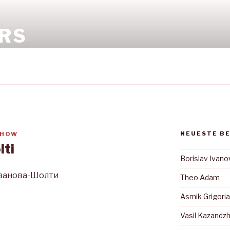
RS
NEUESTE B
OHOW
lti
Borislav Ivano
Иванова-Шолти
Theo Adam
Asmik Grigori
Vasil Kazandzh